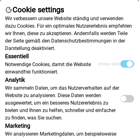
Cookie settings
Call
Write an email
Wir verbessern unsere Website ständig und verwenden
dazu Cookies. Für ein optimales Nutzererlebnis empfehlen
wir Ihnen, diese zu akzeptieren. Andernfalls werden Teile
der Seite gemäß den Datenschutzbestimmungen in der
Darstellung deaktiviert.
Essentiell
Precision Galvo Mirrors
Notwendige Cookies, damit die Website
Immer aktiv
einwandfrei funktioniert.
Analytik
High-Speed Performance for Demanding Laser
Wir sammeln Daten, um das Nutzerverhalten auf der
Applications
Website zu analysieren. Diese Daten werden
ausgewertet, um ein besseres Nutzererlebnis zu
bieten und Ihnen zu helfen, schneller und einfacher
zu finden, was Sie suchen.
Marketing
Wir analysieren Marketingdaten, um beispielsweise
Key Characteristics