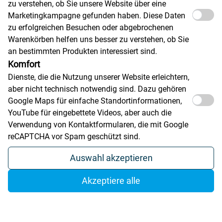
zu verstehen, ob Sie unsere Website über eine
Marketingkampagne gefunden haben. Diese Daten
Engineered excellence for demanding laser applications
zu erfolgreichen Besuchen oder abgebrochenen
Warenkörben helfen uns besser zu verstehen, ob Sie
an bestimmten Produkten interessiert sind.
Komfort
Dienste, die die Nutzung unserer Website erleichtern,
aber nicht technisch notwendig sind. Dazu gehören
High Reflectivity
Google Maps für einfache Standortinformationen,
Specialized coatings that maximize reflectivity at
YouTube für eingebettete Videos, aber auch die
specific laser wavelengths, reducing energy loss
Verwendung von Kontaktformularen, die mit Google
and preventing thermal damage.
reCAPTCHA vor Spam geschützt sind.
Auswahl akzeptieren
Akzeptiere alle
Low Inertia